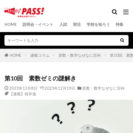
HOME
説明会・イベント
入試
部活
学校を知ろう
特集
HOME
連載コラム
算数・数学なぜなに百科
第10回 素
第10回 素数ゼミの謎解き
2023年12月8日
2023年12月19日
算数・数学なぜなに百科
【連載】桜井進