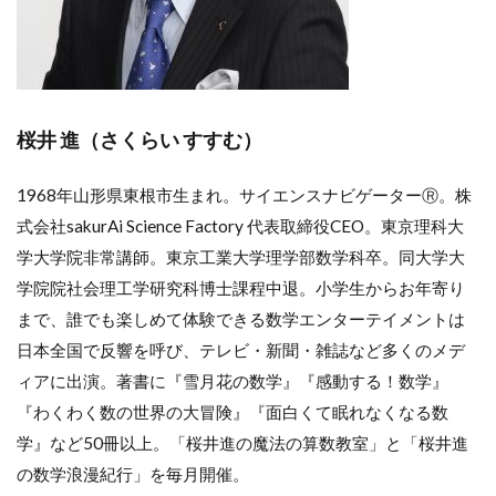
桜井 進（さくらい すすむ）
1968年山形県東根市生まれ。サイエンスナビゲーターⓇ。株
式会社sakurAi Science Factory 代表取締役CEO。東京理科大
学大学院非常講師。東京工業大学理学部数学科卒。同大学大
学院院社会理工学研究科博士課程中退。小学生からお年寄り
まで、誰でも楽しめて体験できる数学エンターテイメントは
日本全国で反響を呼び、テレビ・新聞・雑誌など多くのメデ
ィアに出演。著書に『雪月花の数学』『感動する！数学』
『わくわく数の世界の大冒険』『面白くて眠れなくなる数
学』など50冊以上。「桜井進の魔法の算数教室」と「桜井進
の数学浪漫紀行」を毎月開催。