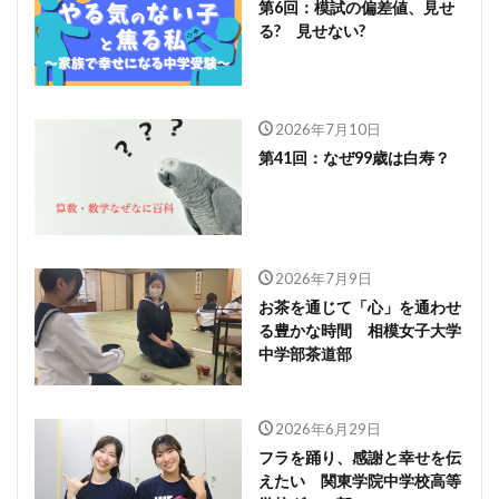
第6回：模試の偏差値、見せ
る? 見せない?
2026年7月10日
第41回：なぜ99歳は白寿？
2026年7月9日
お茶を通じて「心」を通わせ
る豊かな時間 相模女子大学
中学部茶道部
2026年6月29日
フラを踊り、感謝と幸せを伝
えたい 関東学院中学校高等