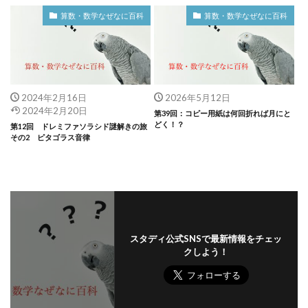
算数・数学なぜなに百科
算数・数学なぜなに百科
2024年2月16日
2026年5月12日
2024年2月20日
第39回：コピー用紙は何回折れば月にと
どく！？
第12回 ドレミファソラシド謎解きの旅
その2 ピタゴラス音律
スタディ公式SNSで最新情報をチェッ
クしよう！