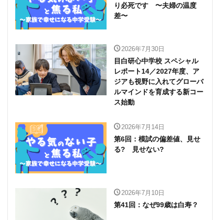
り必死です 〜夫婦の温度
差〜
2026年7月30日
目白研心中学校 スペシャル
レポート14／2027年度、ア
ジアも視野に入れてグローバ
ルマインドを育成する新コー
ス始動
2026年7月14日
第6回：模試の偏差値、見せ
る? 見せない?
2026年7月10日
第41回：なぜ99歳は白寿？