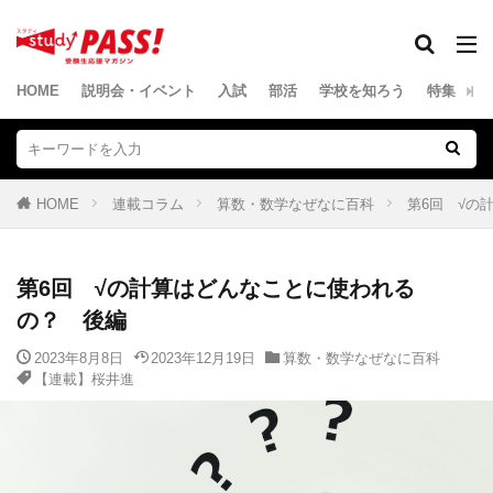
HOME
説明会・イベント
入試
部活
学校を知ろう
特集
連
HOME
連載コラム
算数・数学なぜなに百科
第6回 √の
第6回 √の計算はどんなことに使われる
の？ 後編
2023年8月8日
2023年12月19日
算数・数学なぜなに百科
【連載】桜井進