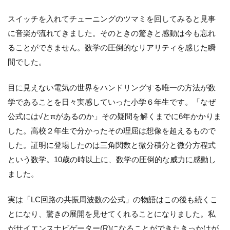
スイッチを入れてチューニングのツマミを回してみると見事
に音楽が流れてきました。そのときの驚きと感動は今も忘れ
ることができません。数学の圧倒的なリアリティを感じた瞬
間でした。
目に見えない電気の世界をハンドリングする唯一の方法が数
学であることを日々実感していった小学６年生です。「なぜ
公式には√とπがあるのか」その疑問を解くまでに6年かかりま
した。高校２年生で分かったその理屈は想像を超えるもので
した。証明に登場したのは三角関数と微分積分と微分方程式
という数学。10歳の時以上に、数学の圧倒的な威力に感動し
ました。
実は「LC回路の共振周波数の公式」の物語はこの後も続くこ
とになり、驚きの展開を見せてくれることになりました。私
がサイエンスナビゲーター(R)になることができたきっかけが