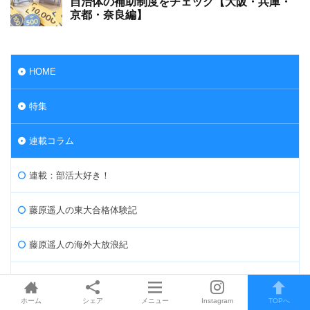
HOME
特集
連載コラム
連載：部活大好き！
藤原遥人の東大合格体験記
藤原遥人の海外大放浪紀
算数・数学なぜなに百科
ホーム
シェア
メニュー
Instagram
TOPへ