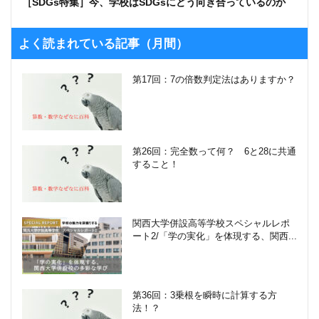
［SDGs特集］今、学校はSDGsにどう向き合っているのか
よく読まれている記事（月間）
第17回：7の倍数判定法はありますか？
第26回：完全数って何？ 6と28に共通
すること！
関西大学併設高等学校スペシャルレポ
ート2/「学の実化」を体現する、関西...
第36回：3乗根を瞬時に計算する方
法！？