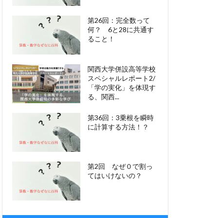
第26回：完全数って
何？ 6と28に共通す
ること！
関西大学併設高等学校
スペシャルレポート2/
「学の実化」を体現す
る、関西...
第36回：3乗根を瞬時
に計算する方法！？
第2回 なぜ０で割っ
てはいけないの？