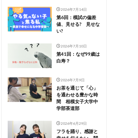
2026年7月14日
第6回：模試の偏差
値、見せる? 見せな
い?
2026年7月10日
第41回：なぜ99歳は
白寿？
2026年7月9日
お茶を通じて「心」
を通わせる豊かな時
間 相模女子大学中
学部茶道部
2026年6月29日
フラを踊り、感謝と
幸せを伝えたい 関