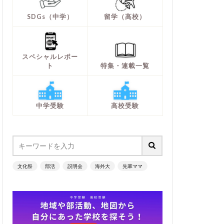
SDGs（中学）
留学（高校）
スペシャルレポー
ト
特集・連載一覧
中学受験
高校受験
文化祭
部活
説明会
海外大
先輩ママ