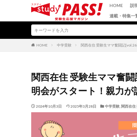
HOME
説
連載・特集一
HOME
中学受験
関西在住 受験生ママ奮闘記[vol
関西在住 受験生ママ奮闘記[
明会がスタート！親力が
2024年10月3日
2025年3月28日
中学受験
,
関西在住