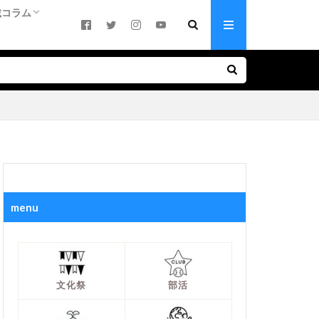
載コラム
活！
ち
合っているのか
キーワード（中学）
キーワード（高校）
基礎知識
基礎知識
いって本当？
に趣味に！ 躍動する生徒たち
（中学）
高校）
載：部活大好き！
原遥人さん連載
井進さん連載
験生ママのつぶやき
輩ママの受験アドバイス
menu
文化祭
部活