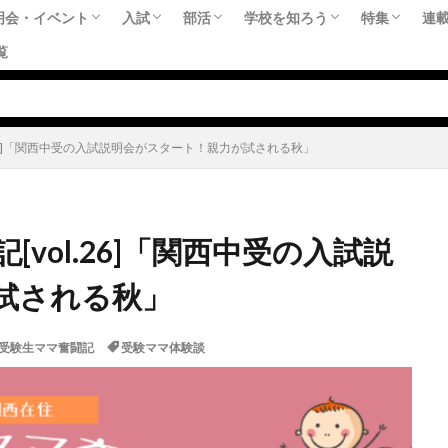
明会・イベント
入試
部活
学校を知ろう
特集
連
覧
（中学受験）時期別におすすめな学校説明会
（高校受験）中学3年生の1年間をどう過ご
【文化祭日程一覧】
最新の入試情報！
公立中高一貫校
偏差値
連載：部活大好き！
どんな部活があるの？気になる中学の部
部活に勉強に趣味に！ 躍動する生徒た
スペシャルレポート
今、学校はSDGsにどう向き
教育トレンド
中学御三家それぞれの特色
おすすめの私立中学校
おすすめの私立高校
必須！教育
必須！教育
中学受験の
高校受験の
共学校がい
部活に勉強
SDGs特集
留学特集（
連
藤
桜
受
先
す？
.26]「関西中受の入試説明会がスタート！親力が試される秋」
vol.26]「関西中受の入試説
試される秋」
 受験生ママ奮闘記
受験ママ体験談