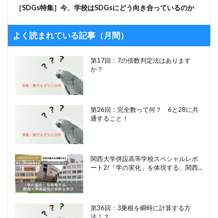
［SDGs特集］今、学校はSDGsにどう向き合っているのか
よく読まれている記事（月間）
第17回：7の倍数判定法はあります
か？
第26回：完全数って何？ 6と28に共
通すること！
関西大学併設高等学校スペシャルレポ
ート2/「学の実化」を体現する、関西...
第36回：3乗根を瞬時に計算する方
法！？