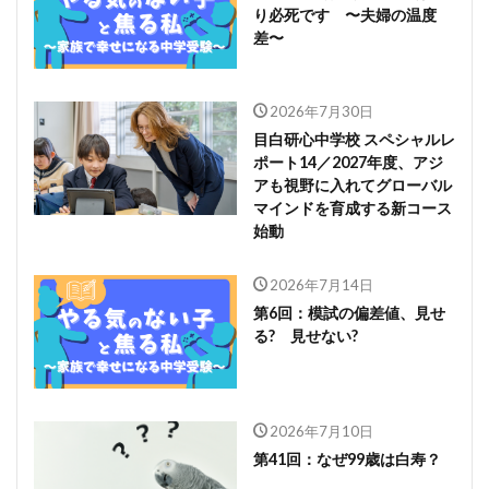
り必死です 〜夫婦の温度
差〜
2026年7月30日
目白研心中学校 スペシャルレ
ポート14／2027年度、アジ
アも視野に入れてグローバル
マインドを育成する新コース
始動
2026年7月14日
第6回：模試の偏差値、見せ
る? 見せない?
2026年7月10日
第41回：なぜ99歳は白寿？