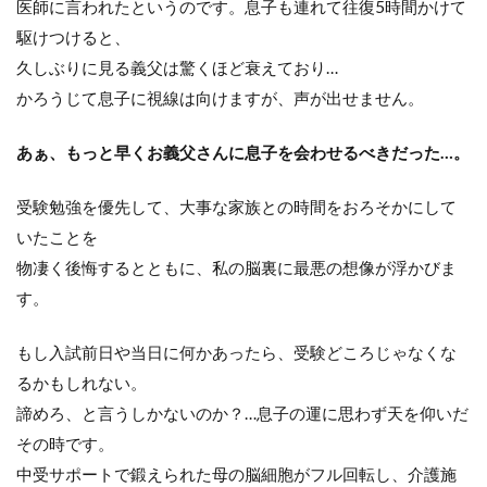
医師に言われたというのです。息子も連れて往復5時間かけて
駆けつけると、
久しぶりに見る義父は驚くほど衰えており…
かろうじて息子に視線は向けますが、声が出せません。
あぁ、もっと早くお義父さんに息子を会わせるべきだった…。
受験勉強を優先して、大事な家族との時間をおろそかにして
いたことを
物凄く後悔するとともに、私の脳裏に最悪の想像が浮かびま
す。
もし入試前日や当日に何かあったら、受験どころじゃなくな
るかもしれない。
諦めろ、と言うしかないのか？…息子の運に思わず天を仰いだ
その時です。
中受サポートで鍛えられた母の脳細胞がフル回転し、介護施