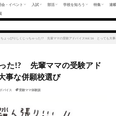
明会・イベント
入試
部活
学校を知ろう
特集
連
覧
（中学受験）時期別におすすめな学校説明会
（高校受験）中学3年生の1年間をどう過ご
【文化祭日程一覧】
最新の入試情報！
公立中高一貫校
偏差値
連載：部活大好き！
どんな部活があるの？気になる中学の部
部活に勉強に趣味に！ 躍動する生徒た
スペシャルレポート
今、学校はSDGsにどう向き
教育トレンド
中学御三家それぞれの特色
おすすめの私立中学校
おすすめの私立高校
必須！教育
必須！教育
中学受験の
高校受験の
共学校がい
部活に勉強
SDGs特集
留学特集（
連
藤
桜
受
先
す？
ちょっぴりしくじっちゃった!? 先輩ママの受験アドバ イスVol.16 とっても大
った!? 先輩ママの受験アド
ても大事な併願校選び
ドバイス
受験ママ体験談