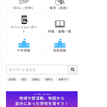
SDGs（中学）
留学（高校）
スペシャルレポー
ト
特集・連載一覧
中学受験
高校受験
文化祭
部活
説明会
海外大
先輩ママ