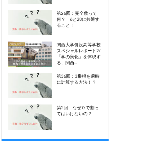
第26回：完全数って
何？ 6と28に共通す
ること！
関西大学併設高等学校
スペシャルレポート2/
「学の実化」を体現す
る、関西...
第36回：3乗根を瞬時
に計算する方法！？
第2回 なぜ０で割っ
てはいけないの？