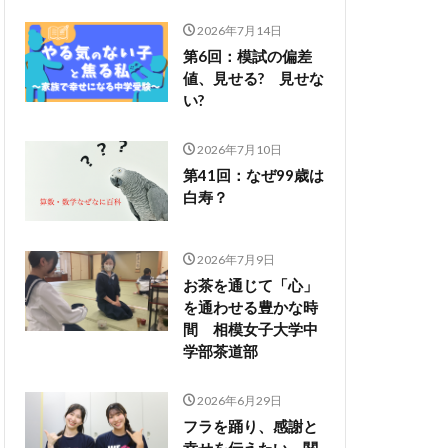
2026年7月14日
第6回：模試の偏差
値、見せる? 見せな
い?
2026年7月10日
第41回：なぜ99歳は
白寿？
2026年7月9日
お茶を通じて「心」
を通わせる豊かな時
間 相模女子大学中
学部茶道部
2026年6月29日
フラを踊り、感謝と
幸せを伝えたい 関