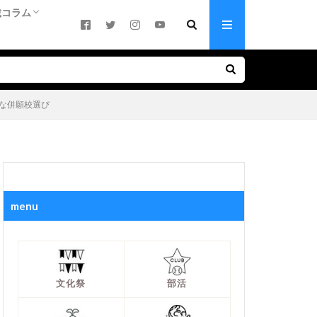
載コラム
活！
ち
合っているのか
キーワード（中学）
キーワード（高校）
基礎知識
基礎知識
いって本当？
に趣味に！ 躍動する生徒たち
（中学）
高校）
載：部活大好き！
原遥人さん連載
井進さん連載
験生ママのつぶやき
輩ママの受験アドバイス
事な併願校選び
menu
文化祭
部活