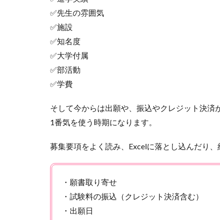
✅先生の雰囲気
✅施設
✅知名度
✅大学付属
✅部活動
✅学費
そして今からは出願や、振込やクレジット決済
1番気を使う時期になります。
募集要項をよく読み、Excelに落とし込んだ
・願書取り寄せ
・試験料の振込（クレジット決済含む）
・出願日