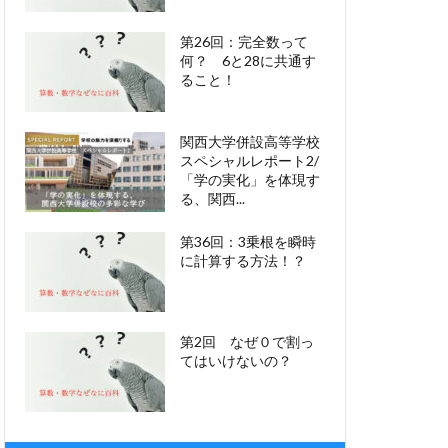
第26回：完全数って
何？ 6と28に共通す
ること！
関西大学併設高等学校
スペシャルレポート2/
「学の実化」を体現す
る、関西...
第36回：3乗根を瞬時
に計算する方法！？
第2回 なぜ０で割っ
てはいけないの？