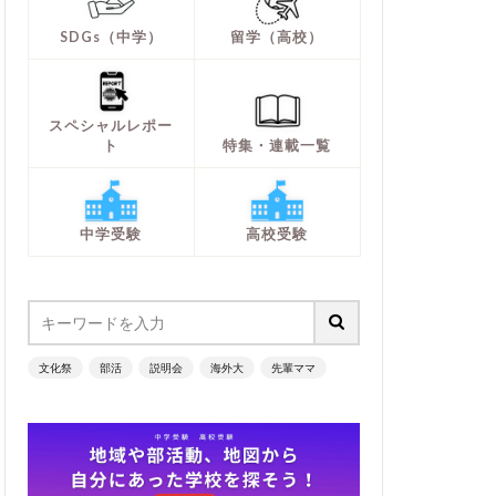
SDGs（中学）
留学（高校）
スペシャルレポー
ト
特集・連載一覧
中学受験
高校受験
文化祭
部活
説明会
海外大
先輩ママ