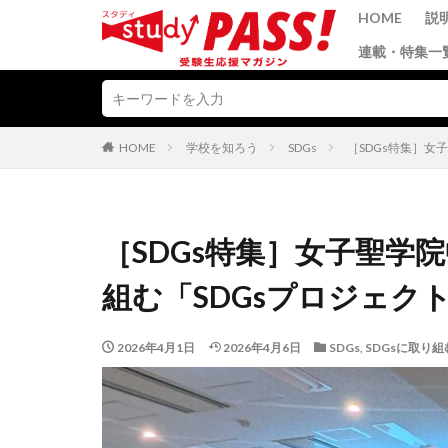
HOME
説
連載・特集一
HOME
学校を知ろう
SDGs
［SDGs特集］女
［SDGs特集］女子聖学
組む「SDGsプロジェク
2026年4月1日
2026年4月6日
SDGs
,
SDGsに取り組