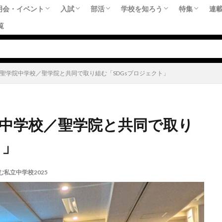
明会・イベント
入試
部活
学校を知ろう
特集
連
覧
（中学受験）時期別におすすめな学校説明会
（高校受験）中学3年生の1年間をどう過ご
【文化祭日程一覧】
最新の入試情報！
公立中高一貫校
偏差値
連載：部活大好き！
どんな部活があるの？気になる中学の部
部活に勉強に趣味に！ 躍動する生徒た
スペシャルレポート
今、学校はSDGsにどう向き
教育トレンド
中学御三家それぞれの特色
おすすめの私立中学校
おすすめの私立高校
必須！教育
必須！教育
中学受験の
高校受験の
共学校がい
部活に勉強
SDGs特集
留学特集（
連
藤
桜
受
先
す？
子聖学院中学校／聖学院と共同で取り組む「SDGsプロジェクト」
院中学校／聖学院と共同で取り
ト」
む私立中学校2025