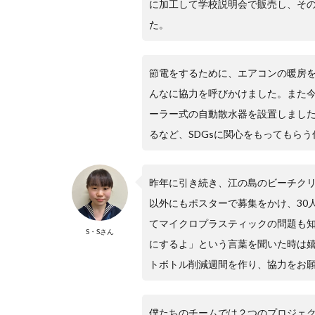
に加工して学校説明会で販売し、そ
た。
節電をするために、エアコンの暖房を
んなに協力を呼びかけました。また
ーラー式の自動散水器を設置しました
るなど、SDGsに関心をもってもら
昨年に引き続き、江の島のビーチクリ
以外にもポスターで募集をかけ、30
てマイクロプラスティックの問題も
S・Sさん
にするよ」という言葉を聞いた時は
トボトル削減週間を作り、協力をお
僕たちのチームでは２つのプロジェク