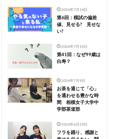
2026年7月14日
第6回：模試の偏差
値、見せる? 見せな
い?
2026年7月10日
第41回：なぜ99歳は
白寿？
2026年7月9日
お茶を通じて「心」
を通わせる豊かな時
間 相模女子大学中
学部茶道部
2026年6月29日
フラを踊り、感謝と
幸せを伝えたい 関