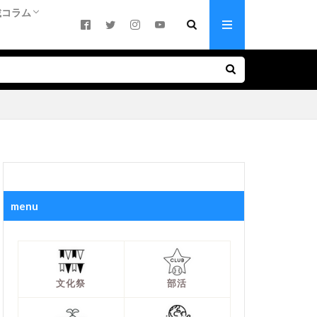
載コラム
活！
ち
合っているのか
キーワード（中学）
キーワード（高校）
基礎知識
基礎知識
いって本当？
に趣味に！ 躍動する生徒たち
（中学）
高校）
載：部活大好き！
原遥人さん連載
井進さん連載
験生ママのつぶやき
輩ママの受験アドバイス
menu
文化祭
部活