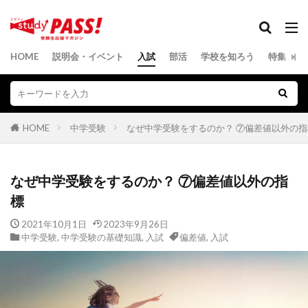
HOME
説明会・イベント
入試
部活
学校を知ろう
特集
HOME
中学受験
なぜ中学受験をするのか？ ⑦偏差値以外の指
なぜ中学受験をするのか？ ⑦偏差値以外の指
標
2021年10月1日
2023年9月26日
中学受験
,
中学受験の基礎知識
,
入試
偏差値
,
入試