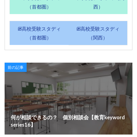
（首都圏）
西）
高校受験スタディ
高校受験スタディ
（首都圏）
（関西）
前の記事
何が相談できるの？ 個別相談会【教育keyword
series16】