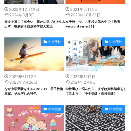
2022年12月19日
2021年3月11日
2024年5月8日
2023年10月31日
天文を通して出会い、新たな気づきを生み
女子校 今、共学校人気の中で【教育
出す 桐朋女子自然科学部天文班
keyword series11】
中学受験
中学受験
2022年5月12日
2024年1月1日
2023年9月26日
2024年2月6日
なぜ中学受験をするのか？ 11 男子校御
学校選びに悩んだら、まずは資料請求をし
三家、それぞれの特色
てみよう！（中学受験・高校受験）
中学受験
中学受験