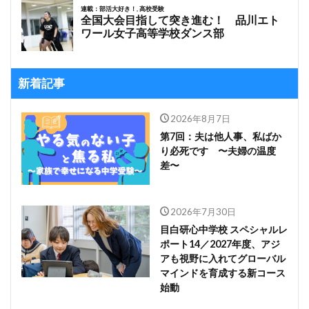
新着記事
2026年8月7日
第7回：夫は他人事、私ばか
り必死です 〜夫婦の温度
差〜
2026年7月30日
目白研心中学校 スペシャルレ
ポート14／2027年度、アジ
アも視野に入れてグローバル
マインドを育成する新コース
始動