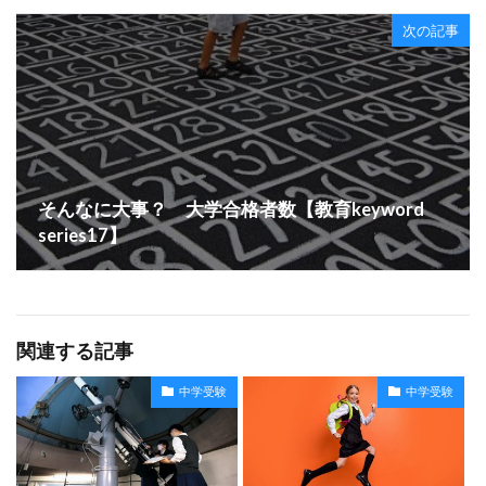
次の記事
そんなに大事？ 大学合格者数【教育keyword
series17】
関連する記事
中学受験
中学受験