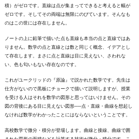
積）がゼロです。直線は点が集まってできると考えると幅が
ゼロです。そしてその両端は無限にのびています。そんなも
のはこの世には存在しません。
ノートの上に鉛筆で描いた点も直線も本当の点と直線ではあ
りません。数学の点と直線とは数と同じく概念、イデアとし
て存在します。まさに点と直線は目に見えない、さわれな
い、色も匂いもない存在なのです。
これがユークリッドの『原論』で説かれた数学です。先生は
仕方がないので黒板にチョークで描いて説明しますが、授業
を受ける人はそれを数学の図形と思ってはいけません。その
図の背後にある目に見えない図形──点・直線・曲線を想起し
なければ数学がわかったことにはならないということです。
高校数学で微分・積分が登場します。曲線と接線、曲線で囲
まれた図形の面積などを計算する技術が微分・積分です。こ