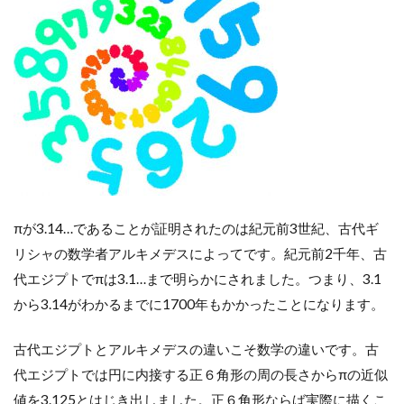
πが3.14…であることが証明されたのは紀元前3世紀、古代ギ
リシャの数学者アルキメデスによってです。紀元前2千年、古
代エジプトでπは3.1…まで明らかにされました。つまり、3.1
から3.14がわかるまでに1700年もかかったことになります。
古代エジプトとアルキメデスの違いこそ数学の違いです。古
代エジプトでは円に内接する正６角形の周の長さからπの近似
値を3.125とはじき出しました。正６角形ならば実際に描くこ