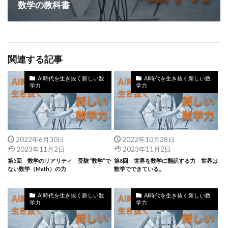
数学の教科書
関連する記事
AI時代を生き抜く新しい数
AI時代を生き抜く新しい数
学力
学力
2022年6月30日
2022年10月28日
2023年11月2日
2023年11月2日
第5回 数学のリアリティ 受験“数学”で
第8回 世界を数学に翻訳する力 世界は
ない数学（Math）の力
数学でできている。
AI時代を生き抜く新しい数
AI時代を生き抜く新しい数
学力
学力