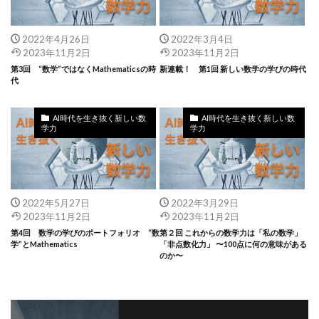
2022年4月26日
2022年3月4日
2023年11月2日
2023年11月2日
第3回 “数学”ではなくMathematicsの時
新連載！ 第1回 新しい数学の学びの時代
代
AI時代を生き抜く新しい数
AI時代を生き抜く新しい数
学力
学力
2022年5月27日
2022年3月29日
2023年11月2日
2023年11月2日
第4回 数学の学びのポートフォリオ “数
第２回 これからの数学力は「私の数学」
学”とMathematics
「非点数化力」 〜100点に何の意味がある
のか〜