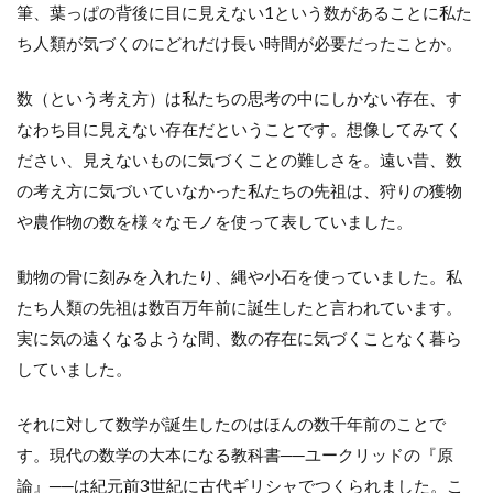
筆、葉っぱの背後に目に見えない1という数があることに私た
ち人類が気づくのにどれだけ長い時間が必要だったことか。
数（という考え方）は私たちの思考の中にしかない存在、す
なわち目に見えない存在だということです。想像してみてく
ださい、見えないものに気づくことの難しさを。遠い昔、数
の考え方に気づいていなかった私たちの先祖は、狩りの獲物
や農作物の数を様々なモノを使って表していました。
動物の骨に刻みを入れたり、縄や小石を使っていました。私
たち人類の先祖は数百万年前に誕生したと言われています。
実に気の遠くなるような間、数の存在に気づくことなく暮ら
していました。
それに対して数学が誕生したのはほんの数千年前のことで
す。現代の数学の大本になる教科書──ユークリッドの『原
論』──は紀元前3世紀に古代ギリシャでつくられました。こ