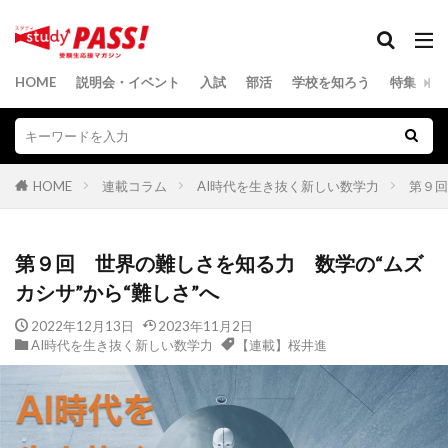
HOME
説明会・イベント
入試
部活
学校を知ろう
特集
HOME
連載コラム
AI時代を生き抜く新しい数学力
第９回
第９回 世界の難しさを知る力 数学の“ムズ
カシサ”から“難しさ”へ
2022年12月13日
2023年11月2日
AI時代を生き抜く新しい数学力
【連載】桜井進