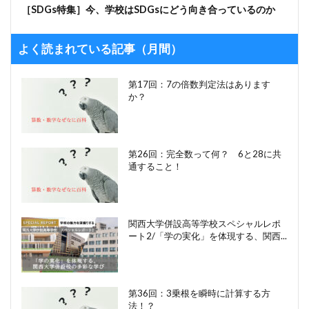
［SDGs特集］今、学校はSDGsにどう向き合っているのか
よく読まれている記事（月間）
第17回：7の倍数判定法はあります
か？
第26回：完全数って何？ 6と28に共
通すること！
関西大学併設高等学校スペシャルレポ
ート2/「学の実化」を体現する、関西...
第36回：3乗根を瞬時に計算する方
法！？