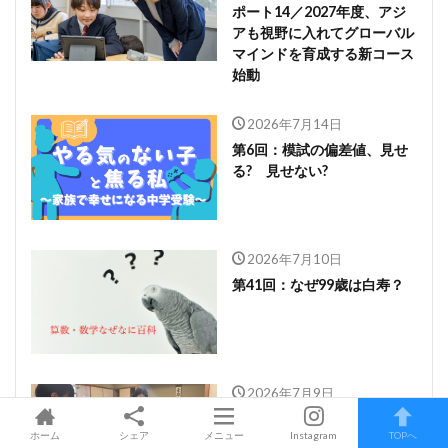
ポート14／2027年度、アジ
アも視野に入れてグローバル
マインドを育成する新コース
始動
2026年7月14日
第6回：模試の偏差値、見せ
る? 見せない?
2026年7月10日
第41回：なぜ99歳は白寿？
2026年7月9日
お茶を通じて「心」を通わせ
ホーム
シェア
メニュー
Instagram
TOPへ
る豊かな時間 相模女子大学