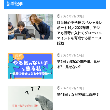
新着記事
2026年7月30日
目白研心中学校 スペシャルレ
ポート14／2027年度、アジ
アも視野に入れてグローバル
マインドを育成する新コース
始動
2026年7月14日
第6回：模試の偏差値、見せ
る? 見せない?
2026年7月10日
第41回：なぜ99歳は白寿？