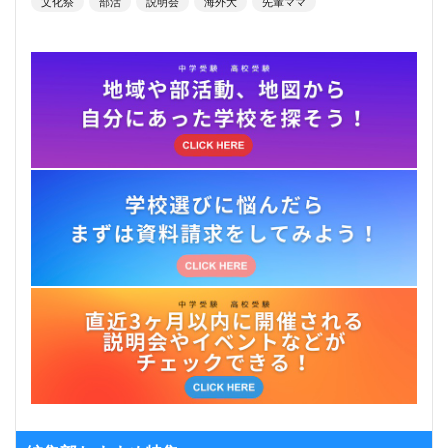
文化祭
部活
説明会
海外大
先輩ママ