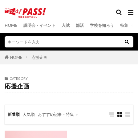
HOME
説明会・イベント
入試
部活
学校を知ろう
特集
HOME
応援企画
CATEGORY
応援企画
新着順
人気順
おすすめ記事・特集
中学受験
高校受験
スペシャルレポート
SDGs
留学（高校）