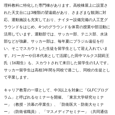
理科教科に特化した専門棟があります。高校棟屋上に設置さ
れた天文台には3種類の望遠鏡があり、さまざまな観測に対
応。運動施設も充実しており、ナイター設備完備の人工芝グ
ラウンドをはじめ、4つのグラウンドを体育の授業や部活動に
活用しています。運動部では、サッカー部、テニス部、水泳
部などが強豪。サッカー部は、毎年夏にブラジル遠征を行
い、そこでスカウトした生徒を留学生として迎え入れていま
す。Jリーガーや日本代表として活躍した田中マルクス闘莉王
氏（16期生）も、スカウトされて来日した留学生の1人です。
サッカー留学生は高校3年間を同校で過ごし、同校の生徒とし
て卒業します。
キャリア教育の一環として、中3以上を対象に「GLFCプログ
ラム」と呼ばれるセミナーを開催。「東京大学研究セミナ
ー」（教授・渋幕の卒業生）、「防衛医大・防衛大セミナ
ー」（防衛省職員）、「マスメディアセミナー」（共同通信