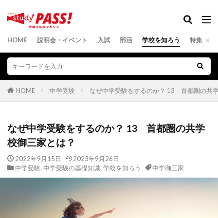
HOME
説明会・イベント
入試
部活
学校を知ろう
特集
HOME
中学受験
なぜ中学受験をするのか？ 13 首都圏の共
なぜ中学受験をするのか？ 13 首都圏の共学
校御三家とは？
2022年9月15日
2023年9月26日
中学受験
,
中学受験の基礎知識
,
学校を知ろう
中学御三家