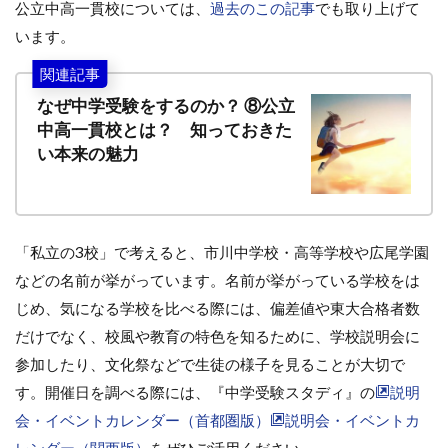
公立中高一貫校については、
過去のこの記事
でも取り上げて
います。
関連記事
なぜ中学受験をするのか？ ⑧公立
中高一貫校とは？ 知っておきた
い本来の魅力
「私立の3校」で考えると、市川中学校・高等学校や広尾学園
などの名前が挙がっています。名前が挙がっている学校をは
じめ、気になる学校を比べる際には、偏差値や東大合格者数
だけでなく、校風や教育の特色を知るために、学校説明会に
参加したり、文化祭などで生徒の様子を見ることが大切で
す。開催日を調べる際には、『中学受験スタディ』の
説明
会・イベントカレンダー（首都圏版）
説明会・イベントカ
レンダー（関西版）
をぜひご活用ください。