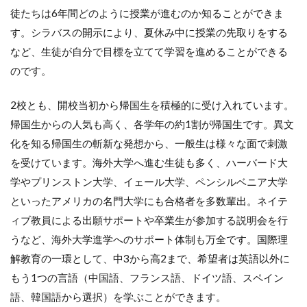
徒たちは6年間どのように授業が進むのか知ることができま
す。シラバスの開示により、夏休み中に授業の先取りをする
など、生徒が自分で目標を立てて学習を進めることができる
のです。
2校とも、開校当初から帰国生を積極的に受け入れています。
帰国生からの人気も高く、各学年の約1割が帰国生です。異文
化を知る帰国生の斬新な発想から、一般生は様々な面で刺激
を受けています。海外大学へ進む生徒も多く、ハーバード大
学やプリンストン大学、イェール大学、ペンシルベニア大学
といったアメリカの名門大学にも合格者を多数輩出。ネイテ
ィブ教員による出願サポートや卒業生が参加する説明会を行
うなど、海外大学進学へのサポート体制も万全です。国際理
解教育の一環として、中3から高2まで、希望者は英語以外に
もう1つの言語（中国語、フランス語、ドイツ語、スペイン
語、韓国語から選択）を学ぶことができます。