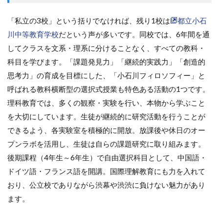
「私立の3校」という括りでなければ、残り1校は
都立小石
川中等教育学校
だという声が多いです。同校では、6年間を通
してクラスを文系・理系に分けることなく、すべての教科・
科目を学びます。「課題発見力」「継続的実践力」「創造的
思考力」の育成を目標にした、「小石川フィロソフィー」と
呼ばれる教科横断型の選択式授業も特色ある活動の1つです。
理科教育では、多くの観察・実験を行い、本物から学ぶこと
を大切にしています。生徒が継続的に研究活動を行うことが
できるよう、各実験室を積極的に開放。放課後や休日のオー
プンラボを活用し、生徒は自らの課題研究に取り組みます。
後期課程（4年生～6年生）で自由選択科目として、中国語・
ドイツ語・フランス語を開講。国際理解教育にも力を入れて
おり、公立校でありながら渋幕や渋渋に負けない魅力があり
ます。