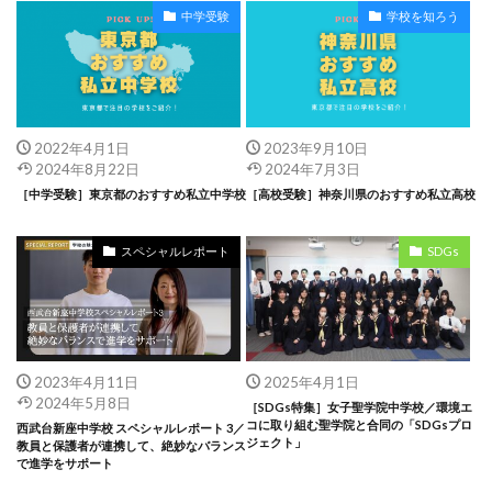
中学受験
学校を知ろう
2022年4月1日
2023年9月10日
2024年8月22日
2024年7月3日
［中学受験］東京都のおすすめ私立中学校
［高校受験］神奈川県のおすすめ私立高校
スペシャルレポート
SDGs
2023年4月11日
2025年4月1日
2024年5月8日
［SDGs特集］女子聖学院中学校／環境エ
コに取り組む聖学院と合同の「SDGsプロ
西武台新座中学校 スペシャルレポート 3／
ジェクト」
教員と保護者が連携して、絶妙なバランス
で進学をサポート