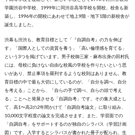
学園渋谷中学校、1999年に同渋谷高等学校を開校。校舎も新
築し、1996年の開校にあわせて地上9階・地下1階の新校舎が
誕生しました。
渋幕も渋渋も、教育目標として「『自調自考』の力を伸ば
す」「国際人としての資質を養う」「高い倫理感を育てる」
という3つを掲げています。男子校御三家・麻布出身の田村氏
には、母校に負けない自由な校風の学校を作りたいという思
いがあり、禁止事項を羅列するような校則はありません。教
育目標の中で最も大切にしているのが、「自分を調べ、自分
を考える」ことから、「自らの手で調べ、自らの頭で考え
る」ことへと発展させる「自調自考」です。その集大成とし
て、高1〜高2の2年間かけて「自調自考論文」に取り組み、
10,000文字程度の論文を完成させます。また、学習面での
「自調自考」をサポートするのが独自のシラバス（学習計画
図）です。入学するとシラバスが書かれた冊子が配られ、生