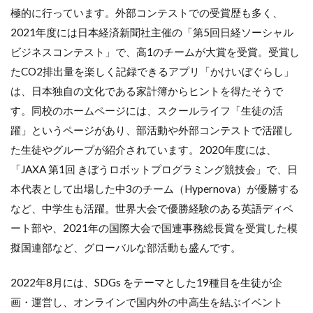
極的に行っています。外部コンテストでの受賞歴も多く、
2021年度には日本経済新聞社主催の「第5回日経ソーシャル
ビジネスコンテスト」で、高1のチームが大賞を受賞。受賞し
たCO2排出量を楽しく記録できるアプリ「かけいぼぐらし」
は、日本独自の文化である家計簿からヒントを得たそうで
す。同校のホームページには、スクールライフ「生徒の活
躍」というページがあり、部活動や外部コンテストで活躍し
た生徒やグループが紹介されています。2020年度には、
「JAXA 第1回 きぼうロボットプログラミング競技会」で、日
本代表として出場した中3のチーム（Hypernova）が優勝する
など、中学生も活躍。世界大会で優勝経験のある英語ディベ
ート部や、2021年の国際大会で国連事務総長賞を受賞した模
擬国連部など、グローバルな部活動も盛んです。
2022年8月には、SDGs をテーマとした19種目を生徒が企
画・運営し、オンラインで国内外の中高生を結ぶイベント