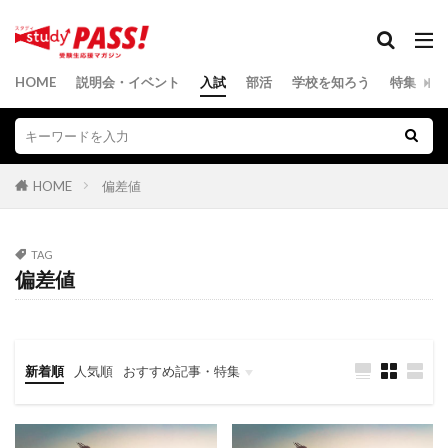
HOME
説明会・イベント
入試
部活
学校を知ろう
特集
HOME
偏差値
TAG
偏差値
新着順
人気順
おすすめ記事・特集
中学受験
高校受験
スペシャルレポート
SDGs
留学（高校）